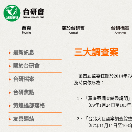
最新訊息
認識台研會
八大議題
創辦人
台研會週年活動
三大調查案
最新訊息
董事會
蔣渭水紀念活動
關於台研會
歷史腳步
研討會
聯絡我們
第四屆監委任期於2014年
座談會
台研檔案
及時間依序為：
營隊
台研焦點
出版品
1、「黨產案調查綜整說明
議程專區
黃煌雄部落格
（89年1月24日至103年
友善連結
2、「台北大巨蛋案調查綜
（97年11月11日至103年