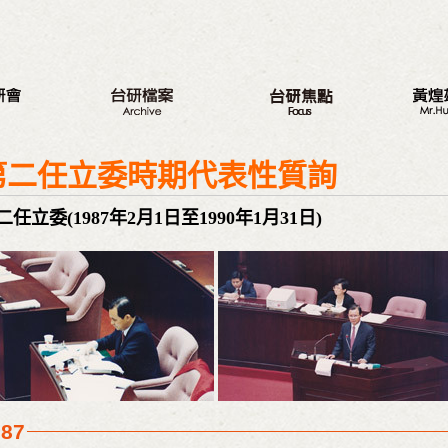
八大議題
新的旅程
最新動
第二任立委時期代表性質詢
台研會週年活動
三代台灣人
我的觀
蔣渭水紀念活動
三大調查案
從政之
二任立委(1987年2月1日至1990年1月31日)
研討會
選舉記
座談會
著作
營隊
與戈巴
出版品
議程專區
987