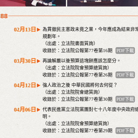
988
02月13日
為貫徹民主憲政未竟之業，今年應成為結束非
規劃年。
（出處：立法院書面質詢）
收錄於：立法院公報第77卷第16期
PDF下載
03月30日
再論解嚴以後預算這塊餅應該怎麼分。
（出處：立法院院會預算總質詢）
收錄於：立法院公報第77卷第26期
PDF下載
04月12日
強人政治之後 中華民國將何去何從？
（出處：立法院院會總質詢）
收錄於：立法院公報第77卷第30期
PDF下載
04月06日
代表民進黨立法院黨團對七十八年度中央政府
明。
（出處：立法院院會預算總質詢）
收錄於：立法院公報第77卷第29期
PDF下載