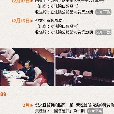
12月07日
國會全面改選：兩千萬人對一千人的戰爭。
（出處：立法院口頭發言）
收錄於：立法院公報第78卷第23期
PDF下載
12月15日
倪文亞辭職風波。
（出處：立法院口頭發言）
收錄於：立法院公報第78卷第23期
PDF下載
989
2月
倪文亞辭職的臨門一腳─黃煌雄所扮演的實質
黃煌雄，「國會通訊」第一期
PDF下載