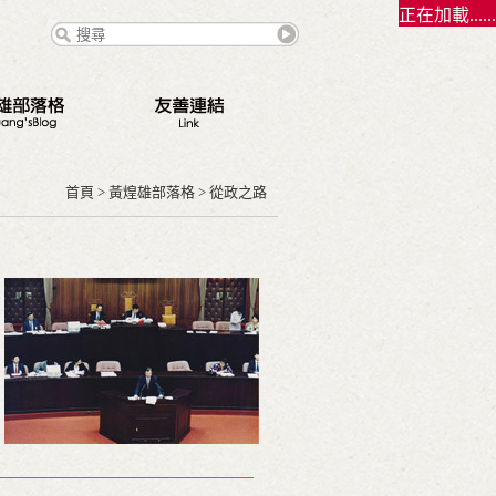
正在加載......
態
點
首頁
>
黃煌雄部落格
>
從政之路
路
錄
契夫之緣