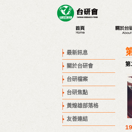
最新訊息
認識台研會
創辦人
最新訊息
董事會
第
關於台研會
歷史腳步
聯絡我們
台研檔案
台研焦點
黃煌雄部落格
友善連結
1