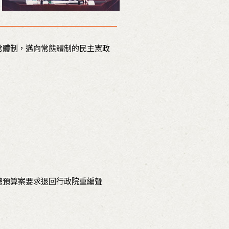
常體制，邁向常態體制的民主憲政
總預算案要求退回行政院重編聲