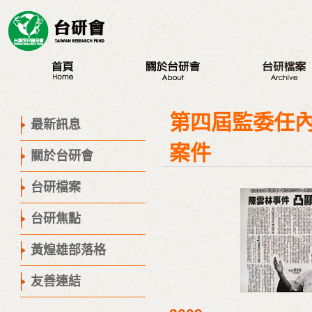
最新訊息
認識台研會
八大議題
第四屆監委任
創辦人
台研會週年活動
最新訊息
董事會
蔣渭水紀念活動
案件
關於台研會
歷史腳步
研討會
聯絡我們
座談會
台研檔案
營隊
台研焦點
出版品
議程專區
黃煌雄部落格
友善連結