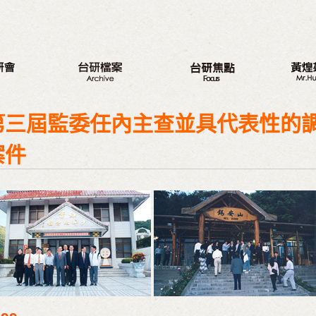
八大議題
新的旅程
最新動
第三屆監委任內主查並具代表性的
台研會週年活動
三代台灣人
我的觀
蔣渭水紀念活動
三大調查案
從政之
案件
研討會
選舉記
座談會
著作
營隊
與戈巴
出版品
議程專區