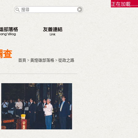
正在加載......
態
調查
點
首頁
>
黃煌雄部落格
>
從政之路
路
錄
契夫之緣