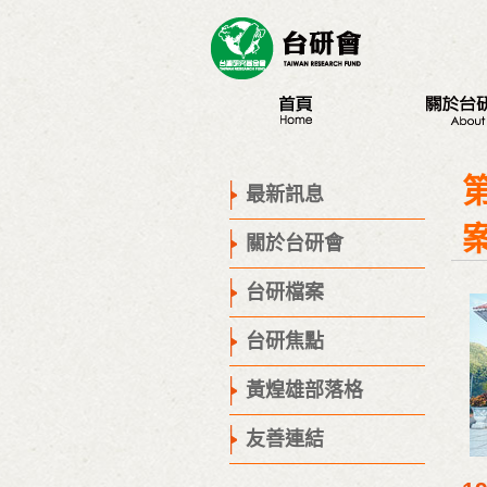
最新訊息
認識台研會
創辦人
最新訊息
董事會
關於台研會
歷史腳步
聯絡我們
台研檔案
台研焦點
黃煌雄部落格
友善連結